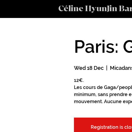
Céline HyunJin Ba
Paris:
Wed 18 Dec
  |  
Micadans
12€.
Les cours de Gaga/peopl
minimum, sans prendre e
mouvement. Aucune expér
Registration is cl