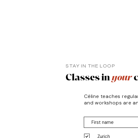
STAY IN THE LOOP
Classes in
your
c
Céline teaches regula
and workshops are a
Zurich