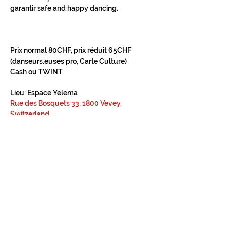
garantir safe and happy dancing.
Prix normal 80CHF, prix réduit 65CHF 
(danseurs.euses pro, Carte Culture)
Cash ou TWINT
Lieu: Espace Yelema
Rue des Bosquets 33, 1800 Vevey, 
Switzerland
Si vous aimer un ou plusieurs des 
pratiques suivantes - Ecstatic Dance, Five 
Rhytmns, Improvisation, Contact 
Improvisation, Somatic Dancing - cet 
atelier pourrait vous intéresser.